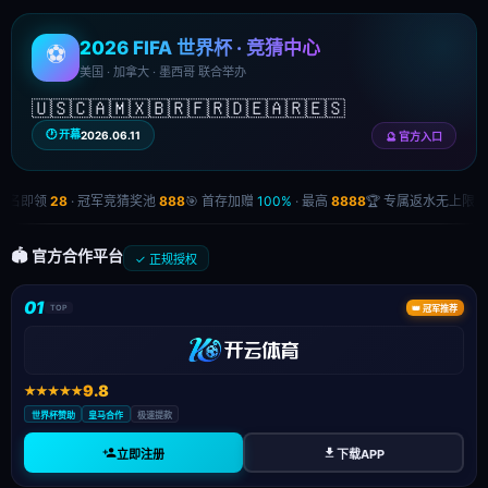
2026 FIFA 世界杯 · 竞猜中心
⚽
美国 · 加拿大 · 墨西哥 联合举办
🇺🇸
🇨🇦
🇲🇽
🇧🇷
🇫🇷
🇩🇪
🇦🇷
🇪🇸
🕐 开幕
2026.06.11
🔮 官方入口
册实名即领
28
· 冠军竞猜奖池
888
🎯 首存加赠
100%
· 最高
8888
🏆 专属返水无上限 · 
🏟️ 官方合作平台
✓ 正规授权
01
TOP
👑 冠军推荐
9.8
世界杯赞助
皇马合作
极速提款
立即注册
下载APP